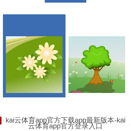
kai云体育app官方下载app最新版本-kai
News
云体育app官方登录入口