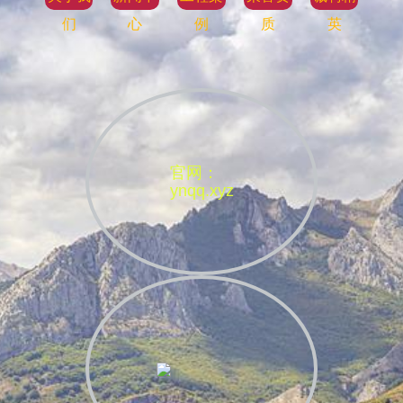
们
心
例
质
英
官网：
ynqq.xyz